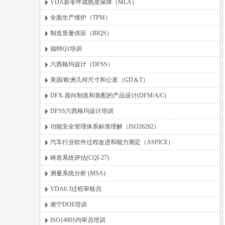
VDA新零件成熟度保障（MLA）
全面生产维护（TPM）
制造质量供应（BIQS）
福特Q1培训
六西格玛设计（DFSS）
美国/欧洲几何尺寸和公差（GD＆T）
DFX-面向制造和装配的产品设计(DFM/A/C)
DFSS六西格玛设计培训
功能安全管理体系标准理解（ISO26262）
汽车行业软件过程改进和能力测定（ASPICE）
铸造系统评估(CQI-27)
测量系统分析 (MSA)
VDA6.3过程审核员
谢宁DOE培训
ISO14001内审员培训