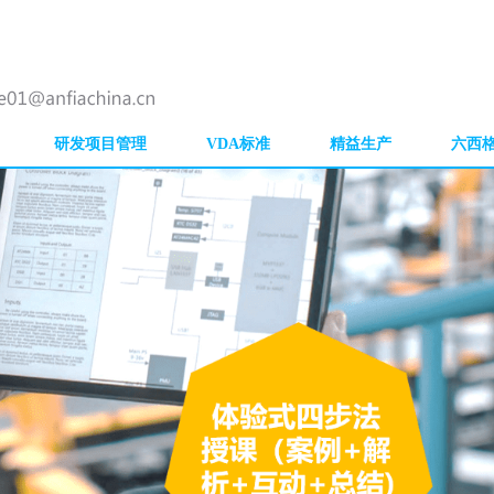
IATF16949内审员培训
APQP培训
SP
QC手法培训
DOE培训
VDA6.3培训
六
内审员培训
TPM培训
5S培训
谢宁DO
研发项目管理
VDA标准
精益生产
六西