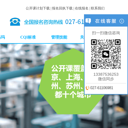
公开课计划下载
|
报名回执下载
|
在线报名
|
联系我们
C培训
FMEA培训
PPAP培训
MSA培训
西格玛培训
IATF16949五大工具培训
E培训
8D方法培训
五大工具培训
扫一扫微信咨询
格玛
CQI标准
管理技能
关于我们
13387536253
微信同步
027-61106981