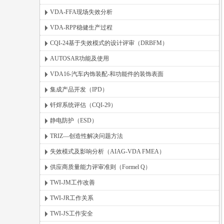
VDA-FFA现场失效分析
VDA-RPP稳健生产过程
CQI-24基于失效模式的设计评审（DRBFM）
AUTOSAR功能及使用
VDA16-汽车内饰装配-和功能件的装饰表面
集成产品开发（IPD）
钎焊系统评估（CQI-29）
静电防护（ESD）
TRIZ—创造性解决问题方法
失效模式及影响分析（AIAG-VDA FMEA）
供应商质量能力评审准则（Formel Q）
TWI-JM工作改善
TWI-JR工作关系
TWI-JS工作安全